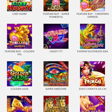
CHEF HUSKY
FEATURE BUY・SUPER
FEATURE BUY・CHRISTMAS
POWERFUL
EXPRESS
FEATURE BUY・GOLDEN
CRAZY 777
FANTASY SOUTHEAST ASIA
PIG
GOLDEN JADE
SUPER AWESOME
DIAO CHAN FA DA CAI