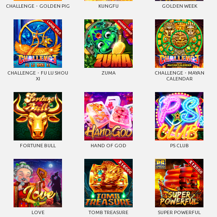
CHALLENGE・GOLDEN PIG
KUNGFU
GOLDEN WEEK
CHALLENGE・FU LU SHOU
ZUMA
CHALLENGE・MAYAN
XI
CALENDAR
FORTUNE BULL
HAND OF GOD
PS CLUB
LOVE
TOMB TREASURE
SUPER POWERFUL