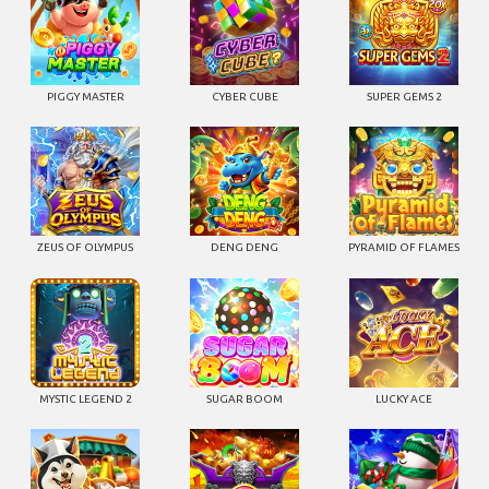
PIGGY MASTER
CYBER CUBE
SUPER GEMS 2
ZEUS OF OLYMPUS
DENG DENG
PYRAMID OF FLAMES
MYSTIC LEGEND 2
SUGAR BOOM
LUCKY ACE