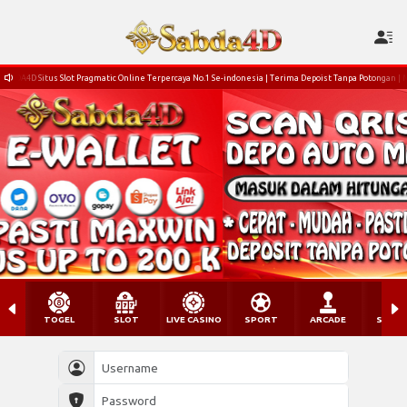
lot Pragmatic Online Terpercaya No.1 Se-indonesia | Terima Depoist Tanpa Potongan | Minimal Deposi
TOGEL
SLOT
LIVE CASINO
SPORT
ARCADE
SABU