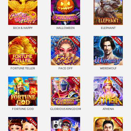
RICH & HAPPY
HALLOWEEN
ELEPHANT
FORTUNE TELLER
FACE OFF
WEREWOLF
FORTUNE GOD
GLORIOUS KINGDOM
ATHENA