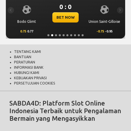
0 : 0
Previous
Next
BET NOW
Bodo Glimt
Union Saint-Gilloise
0.75
0.77
-0.75
-0.95
TENTANG KAMI
BANTUAN
PERATURAN
INFORMASI BANK
HUBUNGI KAMI
KEBIJAKAN PRIVASI
PERSETUJUAN COOKIES
SABDA4D: Platform Slot Online
Indonesia Terbaik untuk Pengalaman
Bermain yang Mengasyikkan