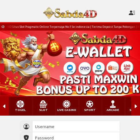
 Situs Slot Pragmatic Online Terpercaya No.1 Se-indonesia | Terima Depoist Tanpa Potongan | Minima
TOGEL
SLOT
LIVE CASINO
SPORT
ARCADE
SABU