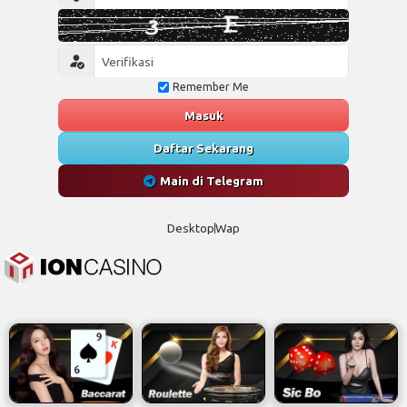
Remember Me
Masuk
Daftar Sekarang
Main di Telegram
Desktop
Wap