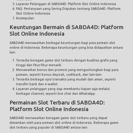
Layanan Pelanggan di SABDA4D: Platform Slot Online Indonesia
FAQ: Pertanyaan yang Sering Diajukan tentang SABDA4D: Platform
Slot Online Indonesia
Kesimpulan
Keuntungan Bermain di SABDA4D: Platform
Slot Online Indonesia
SABDA4D
menawarkan berbagai keuntungan bagi para pemain slot
online di Indonesia. Beberapa keuntungan yang bisa didapatkan antara
lain:
Tersedia beragam game slot terbaru dengan kualitas grafis yang
tinggi dan fitur-fitur menarik.
Menawarkan bonus dan promosi yang menguntungkan bagi para
pemain, seperti bonus deposit, cashback, dan lain-lain.
Tersedia berbagai opsi transaksi yang mudah dan aman, seperti
transfer bank dan e-wallet.
Layanan pelanggan yang siap membantu kapan saja melalui
berbagai channel, seperti live chat dan WhatsApp.
Permainan Slot Terbaru di SABDA4D:
Platform Slot Online Indonesia
SABDA4D
menawarkan beragam game slot terbaru yang dapat
dimainkan oleh para pemain slot online di Indonesia. Beberapa game
slot terbaru yang populer di SABDA4D antara lain: