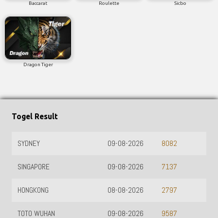
Baccarat
Roulette
Sicbo
Dragon Tiger
Togel Result
SYDNEY
09-08-2026
8082
SINGAPORE
09-08-2026
7137
HONGKONG
08-08-2026
2797
TOTO WUHAN
09-08-2026
9587