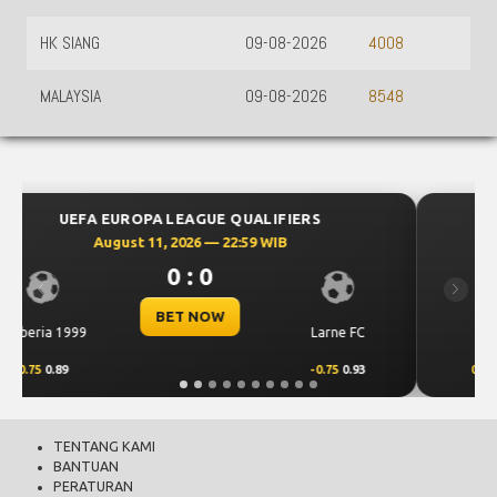
HK SIANG
09-08-2026
4008
MALAYSIA
09-08-2026
8548
SPAIN LA LIGA
August 16, 2026 — 02:30 WIB
0 : 0
Previous
Next
BET NOW
Sevilla
Rayo Vallecano
0.25
0.95
-0.25
0.95
TENTANG KAMI
BANTUAN
PERATURAN