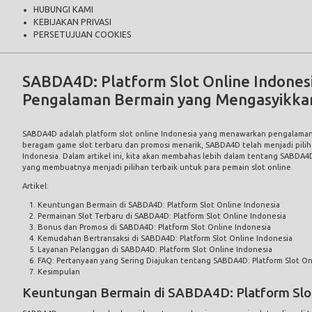
HUBUNGI KAMI
KEBIJAKAN PRIVASI
PERSETUJUAN COOKIES
SABDA4D: Platform Slot Online Indones
Pengalaman Bermain yang Mengasyikka
SABDA4D
adalah platform slot online Indonesia yang menawarkan pengalama
beragam game slot terbaru dan promosi menarik, SABDA4D telah menjadi pilih
Indonesia. Dalam artikel ini, kita akan membahas lebih dalam tentang SABDA4D
yang membuatnya menjadi pilihan terbaik untuk para pemain slot online.
Artikel:
Keuntungan Bermain di SABDA4D: Platform Slot Online Indonesia
Permainan Slot Terbaru di SABDA4D: Platform Slot Online Indonesia
Bonus dan Promosi di SABDA4D: Platform Slot Online Indonesia
Kemudahan Bertransaksi di SABDA4D: Platform Slot Online Indonesia
Layanan Pelanggan di SABDA4D: Platform Slot Online Indonesia
FAQ: Pertanyaan yang Sering Diajukan tentang SABDA4D: Platform Slot On
Kesimpulan
Keuntungan Bermain di SABDA4D: Platform Slot