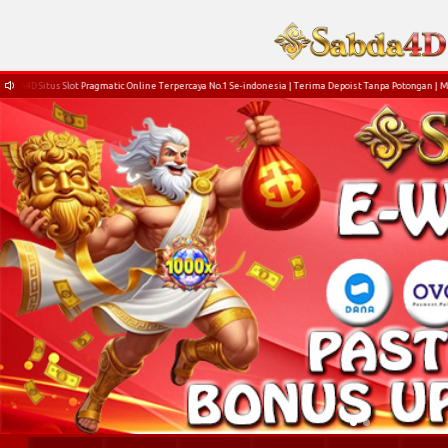
itus Slot Pragmatic Online Terpercaya No.1 Se-indonesia | Terima Depoist Tanpa Potongan | Minimal 