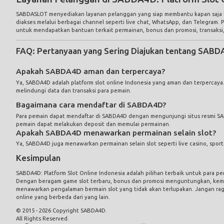
SABDASLOT
menyediakan layanan pelanggan yang siap membantu kapan saja b
diakses melalui berbagai channel seperti live chat, WhatsApp, dan Telegram
untuk mendapatkan bantuan terkait permainan, bonus dan promosi, transaksi, d
FAQ: Pertanyaan yang Sering Diajukan tentang SABDA
Apakah SABDA4D aman dan terpercaya?
Ya, SABDA4D adalah platform slot online Indonesia yang aman dan terpercay
melindungi data dan transaksi para pemain.
Bagaimana cara mendaftar di SABDA4D?
Para pemain dapat mendaftar di SABDA4D dengan mengunjungi situs resmi SABD
pemain dapat melakukan deposit dan memulai permainan.
Apakah SABDA4D menawarkan permainan selain slot?
Ya, SABDA4D juga menawarkan permainan selain slot seperti live casino, spor
Kesimpulan
SABDA4D: Platform Slot Online Indonesia adalah pilihan terbaik untuk para 
Dengan beragam game slot terbaru, bonus dan promosi menguntungkan, kemu
menawarkan pengalaman bermain slot yang tidak akan terlupakan. Jangan r
online yang berbeda dari yang lain.
© 2015 - 2026 Copyright SABDA4D.
All Rights Reserved.