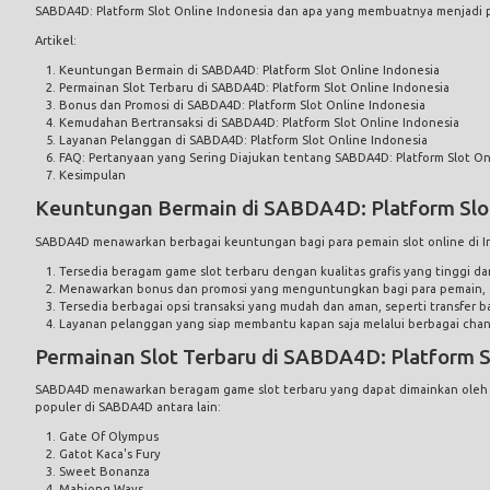
SABDA4D: Platform Slot Online Indonesia dan apa yang membuatnya menjadi pi
Artikel:
Keuntungan Bermain di SABDA4D: Platform Slot Online Indonesia
Permainan Slot Terbaru di SABDA4D: Platform Slot Online Indonesia
Bonus dan Promosi di SABDA4D: Platform Slot Online Indonesia
Kemudahan Bertransaksi di SABDA4D: Platform Slot Online Indonesia
Layanan Pelanggan di SABDA4D: Platform Slot Online Indonesia
FAQ: Pertanyaan yang Sering Diajukan tentang SABDA4D: Platform Slot On
Kesimpulan
Keuntungan Bermain di SABDA4D: Platform Slot
SABDA4D
menawarkan berbagai keuntungan bagi para pemain slot online di I
Tersedia beragam game slot terbaru dengan kualitas grafis yang tinggi dan 
Menawarkan bonus dan promosi yang menguntungkan bagi para pemain, sep
Tersedia berbagai opsi transaksi yang mudah dan aman, seperti transfer b
Layanan pelanggan yang siap membantu kapan saja melalui berbagai chann
Permainan Slot Terbaru di SABDA4D: Platform S
SABDA4D
menawarkan beragam game slot terbaru yang dapat dimainkan oleh p
populer di SABDA4D antara lain:
Gate Of Olympus
Gatot Kaca's Fury
Sweet Bonanza
Mahjong Ways