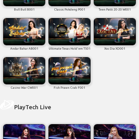
Bull Bull B001
Classic Pokdeng P001
Teen Patti 20-20 W001
Andar Bahar AB001
Ultimate Texas Hold'em T501
Xoc Dia XD001
Casino War CW001
Fish Prawn Crab F001
PlayTech Live