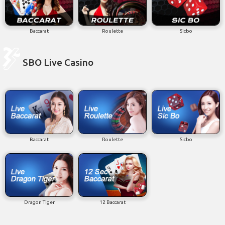
Baccarat
Roulette
Sicbo
SBO Live Casino
Baccarat
Roulette
Sicbo
Dragon Tiger
12 Baccarat