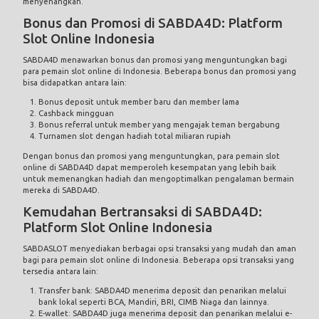
menyenangkan.
Bonus dan Promosi di SABDA4D: Platform
Slot Online Indonesia
SABDA4D
menawarkan bonus dan promosi yang menguntungkan bagi
para pemain slot online di Indonesia. Beberapa bonus dan promosi yang
bisa didapatkan antara lain:
Bonus deposit untuk member baru dan member lama
Cashback mingguan
Bonus referral untuk member yang mengajak teman bergabung
Turnamen slot dengan hadiah total miliaran rupiah
Dengan bonus dan promosi yang menguntungkan, para pemain slot
online di SABDA4D dapat memperoleh kesempatan yang lebih baik
untuk memenangkan hadiah dan mengoptimalkan pengalaman bermain
mereka di SABDA4D.
Kemudahan Bertransaksi di SABDA4D:
Platform Slot Online Indonesia
SABDASLOT
menyediakan berbagai opsi transaksi yang mudah dan aman
bagi para pemain slot online di Indonesia. Beberapa opsi transaksi yang
tersedia antara lain:
Transfer bank: SABDA4D menerima deposit dan penarikan melalui
bank lokal seperti BCA, Mandiri, BRI, CIMB Niaga dan lainnya.
E-wallet: SABDA4D juga menerima deposit dan penarikan melalui e-