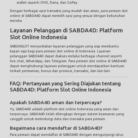
wallet seperti OVO, Dana, dan GoPay.
Dengan berbagai opsi transaksi yang mudah dan aman, para pemain slot
online di SABDA4D dapat memilih opsi yang sesuai dengan kebutuhan
mereka.
Layanan Pelanggan di SABDA4D: Platform
Slot Online Indonesia
SABDASLOT
menyediakan layanan pelanggan yang siap membantu
kapan saja bagi para pemain slot online di Indonesia. Layanan
pelanggan SABDA4D dapat diakses melalui berbagai channel seperti
live chat, WhatsApp, dan Telegram. Para pemain slot online di SABDA4D
dapat menghubungi layanan pelanggan untuk mendapatkan bantuan
terkait permainan, bonus dan promosi, transaksi, dan lain-lain.
FAQ: Pertanyaan yang Sering Diajukan tentang
SABDA4D: Platform Slot Online Indonesia
Apakah SABDA4D aman dan terpercaya?
Ya, SABDA4D adalah platform slot online Indonesia yang aman dan
terpercaya. SABDA4D telah dilengkapi dengan sistem keamanan yang
canggih untuk melindungi data dan transaksi para pemain.
Bagaimana cara mendaftar di SABDA4D?
Para pemain dapat mendaftar di SABDA4D dengan mengunjungi situs