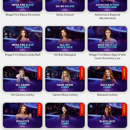
Mega Fire Blaze Roulette
Sicbo Deluxe
Adventure Beyond
Wonderland
Mega Fire Blaze Lucky Ball
All-Bet Blackjack
Mega Fire Blaze Age of the
Gods Roulette Live
All Games Lobby
Game Show Lobby
Baccarat Lobby