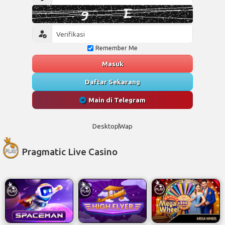
Remember Me
Masuk
Daftar Sekarang
Main di Telegram
Desktop
Wap
Pragmatic Live Casino