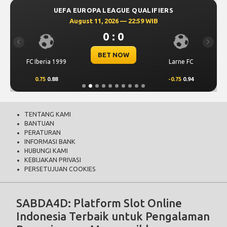
UEFA EUROPA LEAGUE QUALIFIERS
August 11, 2026 — 22:59 WIB
0 : 0
Previous
Next
BET NOW
FC Iberia 1999
Larne FC
0.75
0.88
-0.75
0.94
TENTANG KAMI
BANTUAN
PERATURAN
INFORMASI BANK
HUBUNGI KAMI
KEBIJAKAN PRIVASI
PERSETUJUAN COOKIES
SABDA4D: Platform Slot Online
Indonesia Terbaik untuk Pengalaman