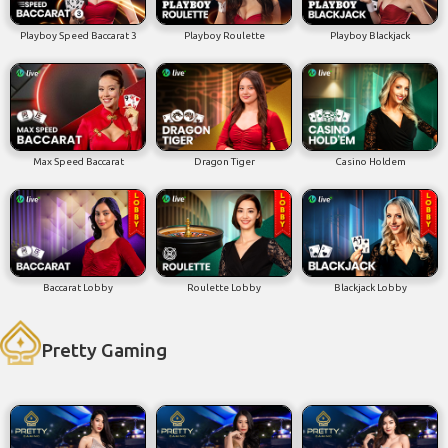
Playboy Speed Baccarat 3
Playboy Roulette
Playboy Blackjack
Max Speed Baccarat
Dragon Tiger
Casino Holdem
Baccarat Lobby
Roulette Lobby
Blackjack Lobby
Pretty Gaming