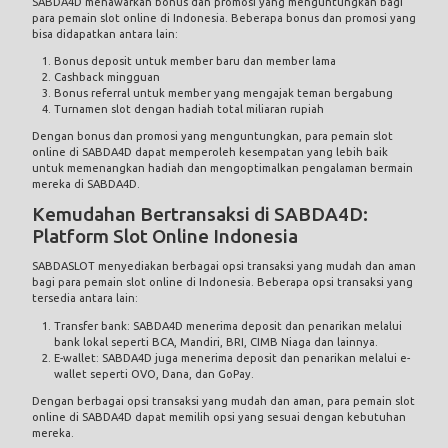
SABDA4D
menawarkan bonus dan promosi yang menguntungkan bagi
para pemain slot online di Indonesia. Beberapa bonus dan promosi yang
bisa didapatkan antara lain:
Bonus deposit untuk member baru dan member lama
Cashback mingguan
Bonus referral untuk member yang mengajak teman bergabung
Turnamen slot dengan hadiah total miliaran rupiah
Dengan bonus dan promosi yang menguntungkan, para pemain slot
online di SABDA4D dapat memperoleh kesempatan yang lebih baik
untuk memenangkan hadiah dan mengoptimalkan pengalaman bermain
mereka di SABDA4D.
Kemudahan Bertransaksi di SABDA4D:
Platform Slot Online Indonesia
SABDASLOT
menyediakan berbagai opsi transaksi yang mudah dan aman
bagi para pemain slot online di Indonesia. Beberapa opsi transaksi yang
tersedia antara lain:
Transfer bank: SABDA4D menerima deposit dan penarikan melalui
bank lokal seperti BCA, Mandiri, BRI, CIMB Niaga dan lainnya.
E-wallet: SABDA4D juga menerima deposit dan penarikan melalui e-
wallet seperti OVO, Dana, dan GoPay.
Dengan berbagai opsi transaksi yang mudah dan aman, para pemain slot
online di SABDA4D dapat memilih opsi yang sesuai dengan kebutuhan
mereka.