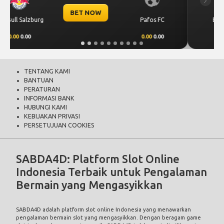
Previous
Next
BET NOW
Benfica
Heart of Midlothian
2.5
0.79
-2.5
-0.98
TENTANG KAMI
BANTUAN
PERATURAN
INFORMASI BANK
HUBUNGI KAMI
KEBIJAKAN PRIVASI
PERSETUJUAN COOKIES
SABDA4D: Platform Slot Online
Indonesia Terbaik untuk Pengalaman
Bermain yang Mengasyikkan
SABDA4D
adalah platform slot online Indonesia yang menawarkan
pengalaman bermain slot yang mengasyikkan. Dengan beragam game