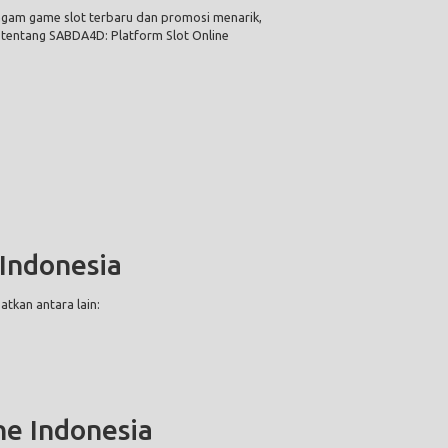
agam game slot terbaru dan promosi menarik,
m tentang SABDA4D: Platform Slot Online
Indonesia
tkan antara lain:
ne Indonesia