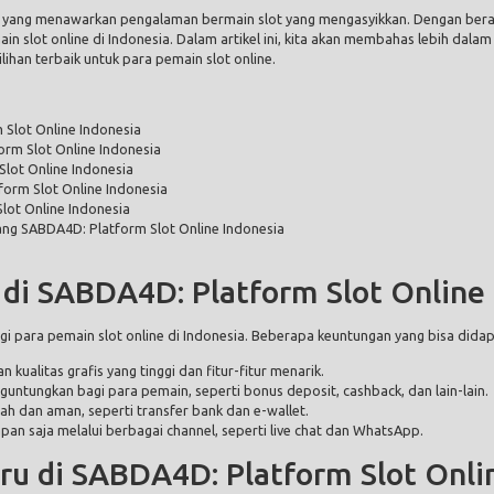
ia yang menawarkan pengalaman bermain slot yang mengasyikkan. Dengan ber
n slot online di Indonesia. Dalam artikel ini, kita akan membahas lebih dala
han terbaik untuk para pemain slot online.
Slot Online Indonesia
orm Slot Online Indonesia
lot Online Indonesia
orm Slot Online Indonesia
lot Online Indonesia
ang SABDA4D: Platform Slot Online Indonesia
di SABDA4D: Platform Slot Online 
para pemain slot online di Indonesia. Beberapa keuntungan yang bisa didapa
ualitas grafis yang tinggi dan fitur-fitur menarik.
tungkan bagi para pemain, seperti bonus deposit, cashback, dan lain-lain.
ah dan aman, seperti transfer bank dan e-wallet.
n saja melalui berbagai channel, seperti live chat dan WhatsApp.
ru di SABDA4D: Platform Slot Onli