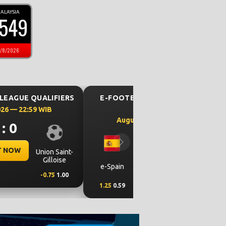
ALAYSIA
549
 Selasa )
0.000
/8/2026
 otomatis setiap hari Selasa dari
FOOTBALL F24 INTERNATIONAL
FRIENDLY
August 7, 2026 — 06:15 WIB
0 : 0
Next
BET NOW
roatia
e-Wales
5
0.53
-0.25
-0.87