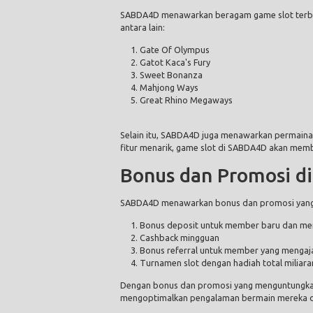
SABDA4D
menawarkan beragam game slot terbar
antara lain:
Gate Of Olympus
Gatot Kaca's Fury
Sweet Bonanza
Mahjong Ways
Great Rhino Megaways
Selain itu, SABDA4D juga menawarkan permainan s
fitur menarik, game slot di SABDA4D akan me
Bonus dan Promosi di
SABDA4D
menawarkan bonus dan promosi yang m
Bonus deposit untuk member baru dan m
Cashback mingguan
Bonus referral untuk member yang menga
Turnamen slot dengan hadiah total miliara
Dengan bonus dan promosi yang menguntungkan
mengoptimalkan pengalaman bermain mereka 