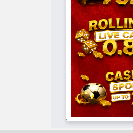
Syarat Rollingan Turn Over x
Maksimal Bonus 200Ribu
Syarat untuk melakukan wit
Turnover yang harus anda 
Bonus ini bisa dimainkan di A
Syarat dan Ketentuan
Keputusan pihak SABDA4D ada
Minimal Turnover 200rb (Slot
Turn over (TO) di hitung dari
Bonus di berikan langsung se
Bonus di berikan setiap hari
Bonus yang kami berikan ber
jam 13:00 WIB sampai selesai
Tidak ada batas maksimal Bon
Syarat dan Ketentuan
Bonus Turn Over berlaku hany
Syarat dan Ketentuan SABDA4
Minimal Turn Over mencapai
Turn over (TO) di hitung dari
Bonus di berikan langsung se
Bonus di berikan setiap hari
Bonus yang kami berikan ber
jam 13:00 WIB sampai selesai