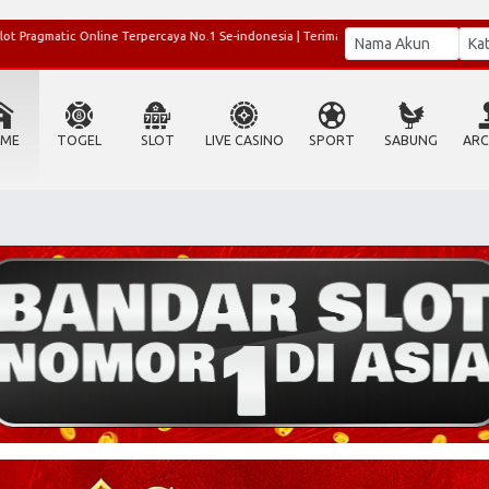
 Online Terpercaya No.1 Se-indonesia | Terima Depoist Tanpa Potongan | Minimal D
ME
TOGEL
SLOT
LIVE CASINO
SPORT
SABUNG
ARC