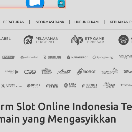
PERATURAN
|
INFORMASI BANK
|
HUBUNGI KAMI
|
KEBIJAKAN P
m Slot Online Indonesia Te
main yang Mengasyikkan