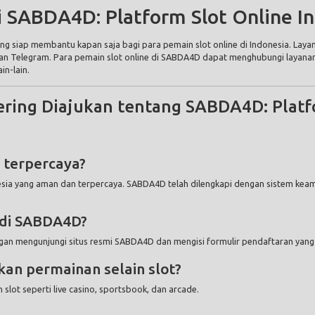
 SABDA4D: Platform Slot Online I
g siap membantu kapan saja bagi para pemain slot online di Indonesia. Lay
 dan Telegram. Para pemain slot online di SABDA4D dapat menghubungi layan
in-lain.
ering Diajukan tentang SABDA4D: Platf
terpercaya?
esia yang aman dan terpercaya. SABDA4D telah dilengkapi dengan sistem kea
 di SABDA4D?
n mengunjungi situs resmi SABDA4D dan mengisi formulir pendaftaran yang t
n permainan selain slot?
lot seperti live casino, sportsbook, dan arcade.