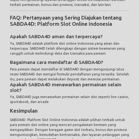
terkait permainan, bonus dan promosi, transaksi, dan lain-lain.
FAQ: Pertanyaan yang Sering Diajukan tentang
SABDA4D: Platform Slot Online Indonesia
Apakah SABDA4D aman dan terpercaya?
Ya, SABDA4D adalah platform slot online Indonesia yang aman dan
terpercaya. SABDA4D telah dilengkapi dengan sistem keamanan yang
canggih untuk melindungi data dan transaksi para pemain.
Bagaimana cara mendaftar di SABDA4D?
Para pemain dapat mendaftar di SABDA4D dengan mengunjungi situs
resmi SABDA4D dan mengisi formulir pendaftaran yang tersedia. Setelah
itu, para pemain dapat melakukan deposit dan memulai permainan.
Apakah SABDA4D menawarkan permainan selain
slot?
Ya, SABDA4D juga menawarkan permainan selain slot seperti live casino,
sportsbook, dan arcade.
Kesimpulan
SABDA4D: Platform Slot Online Indonesia adalah pilihan terbaik untuk
para pemain slot online yang mencari pengalaman bermain yang
mengasyikkan. Dengan beragam game slot terbaru, bonus dan promosi
menguntungkan, kemudahan bertransaksi, dan layanan pelanggan yang