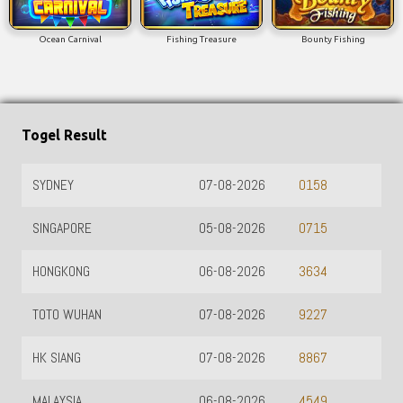
Ocean Carnival
Fishing Treasure
Bounty Fishing
Togel Result
SYDNEY
07-08-2026
0158
SINGAPORE
05-08-2026
0715
HONGKONG
06-08-2026
3634
TOTO WUHAN
07-08-2026
9227
HK SIANG
07-08-2026
8867
MALAYSIA
06-08-2026
4549