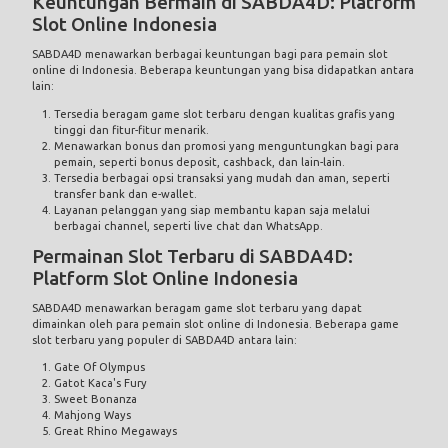
Keuntungan Bermain di SABDA4D: Platform
Slot Online Indonesia
SABDA4D
menawarkan berbagai keuntungan bagi para pemain slot
online di Indonesia. Beberapa keuntungan yang bisa didapatkan antara
lain:
Tersedia beragam game slot terbaru dengan kualitas grafis yang
tinggi dan fitur-fitur menarik.
Menawarkan bonus dan promosi yang menguntungkan bagi para
pemain, seperti bonus deposit, cashback, dan lain-lain.
Tersedia berbagai opsi transaksi yang mudah dan aman, seperti
transfer bank dan e-wallet.
Layanan pelanggan yang siap membantu kapan saja melalui
berbagai channel, seperti live chat dan WhatsApp.
Permainan Slot Terbaru di SABDA4D:
Platform Slot Online Indonesia
SABDA4D
menawarkan beragam game slot terbaru yang dapat
dimainkan oleh para pemain slot online di Indonesia. Beberapa game
slot terbaru yang populer di SABDA4D antara lain:
Gate Of Olympus
Gatot Kaca's Fury
Sweet Bonanza
Mahjong Ways
Great Rhino Megaways