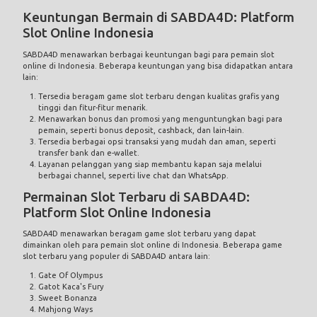
Keuntungan Bermain di SABDA4D: Platform
Slot Online Indonesia
SABDA4D
menawarkan berbagai keuntungan bagi para pemain slot
online di Indonesia. Beberapa keuntungan yang bisa didapatkan antara
lain:
Tersedia beragam game slot terbaru dengan kualitas grafis yang
tinggi dan fitur-fitur menarik.
Menawarkan bonus dan promosi yang menguntungkan bagi para
pemain, seperti bonus deposit, cashback, dan lain-lain.
Tersedia berbagai opsi transaksi yang mudah dan aman, seperti
transfer bank dan e-wallet.
Layanan pelanggan yang siap membantu kapan saja melalui
berbagai channel, seperti live chat dan WhatsApp.
Permainan Slot Terbaru di SABDA4D:
Platform Slot Online Indonesia
SABDA4D
menawarkan beragam game slot terbaru yang dapat
dimainkan oleh para pemain slot online di Indonesia. Beberapa game
slot terbaru yang populer di SABDA4D antara lain:
Gate Of Olympus
Gatot Kaca's Fury
Sweet Bonanza
Mahjong Ways