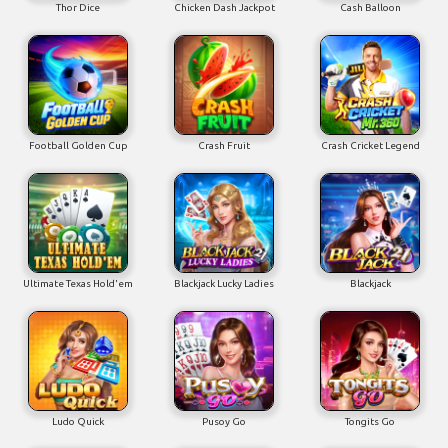
Thor Dice
Chicken Dash Jackpot
Cash Balloon
Football Golden Cup
Crash Fruit
Crash Cricket Legend
Ultimate Texas Hold'em
Blackjack Lucky Ladies
Blackjack
Ludo Quick
Pusoy Go
Tongits Go