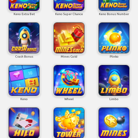
Keno Extra Bet
Keno Super Chance
Keno Bonus Number
Crash Bonus
Mines Gold
Plinko
Keno
Wheel
Limbo