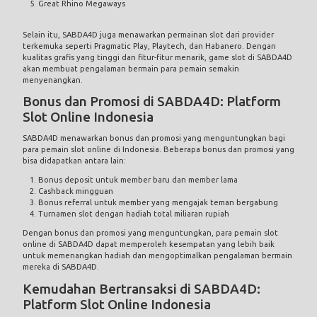
Great Rhino Megaways
Selain itu, SABDA4D juga menawarkan permainan slot dari provider
terkemuka seperti Pragmatic Play, Playtech, dan Habanero. Dengan
kualitas grafis yang tinggi dan fitur-fitur menarik, game slot di SABDA4D
akan membuat pengalaman bermain para pemain semakin
menyenangkan.
Bonus dan Promosi di SABDA4D: Platform
Slot Online Indonesia
SABDA4D
menawarkan bonus dan promosi yang menguntungkan bagi
para pemain slot online di Indonesia. Beberapa bonus dan promosi yang
bisa didapatkan antara lain:
Bonus deposit untuk member baru dan member lama
Cashback mingguan
Bonus referral untuk member yang mengajak teman bergabung
Turnamen slot dengan hadiah total miliaran rupiah
Dengan bonus dan promosi yang menguntungkan, para pemain slot
online di SABDA4D dapat memperoleh kesempatan yang lebih baik
untuk memenangkan hadiah dan mengoptimalkan pengalaman bermain
mereka di SABDA4D.
Kemudahan Bertransaksi di SABDA4D:
Platform Slot Online Indonesia