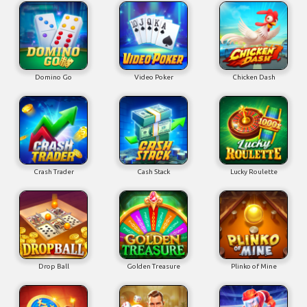
Domino Go
Video Poker
Chicken Dash
Crash Trader
Cash Stack
Lucky Roulette
Drop Ball
Golden Treasure
Plinko of Mine