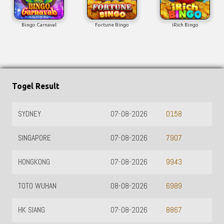
Bingo Carnaval
Fortune Bingo
iRich Bingo
Togel Result
SYDNEY
07-08-2026
0158
SINGAPORE
07-08-2026
7907
HONGKONG
07-08-2026
9943
TOTO WUHAN
08-08-2026
6989
HK SIANG
07-08-2026
8867