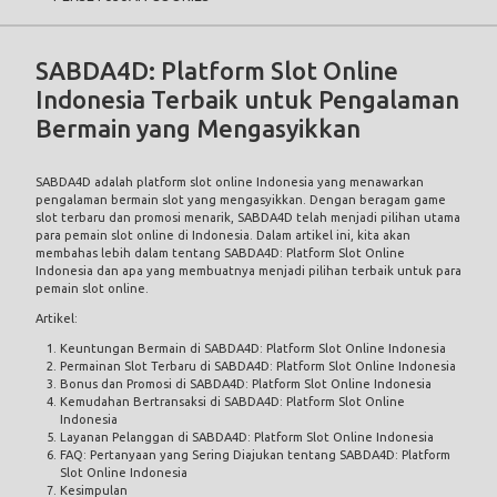
SABDA4D: Platform Slot Online
Indonesia Terbaik untuk Pengalaman
Bermain yang Mengasyikkan
SABDA4D
adalah platform slot online Indonesia yang menawarkan
pengalaman bermain slot yang mengasyikkan. Dengan beragam game
slot terbaru dan promosi menarik, SABDA4D telah menjadi pilihan utama
para pemain slot online di Indonesia. Dalam artikel ini, kita akan
membahas lebih dalam tentang SABDA4D: Platform Slot Online
Indonesia dan apa yang membuatnya menjadi pilihan terbaik untuk para
pemain slot online.
Artikel:
Keuntungan Bermain di SABDA4D: Platform Slot Online Indonesia
Permainan Slot Terbaru di SABDA4D: Platform Slot Online Indonesia
Bonus dan Promosi di SABDA4D: Platform Slot Online Indonesia
Kemudahan Bertransaksi di SABDA4D: Platform Slot Online
Indonesia
Layanan Pelanggan di SABDA4D: Platform Slot Online Indonesia
FAQ: Pertanyaan yang Sering Diajukan tentang SABDA4D: Platform
Slot Online Indonesia
Kesimpulan