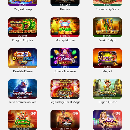
Magical Lamp
Heroes
Three Lucky Stars
Dragon Empire
Money Mouse
Book of Myth
Double Flame
Jokers Treasure
Mega 7
Rise of Werewolves
Legendary Beasts Saga
Hugon Quest