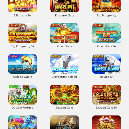
5 Fortune SA
Emperor Gate
Big Prosperity
Big Prosperity SA
Great Stars
Great Stars SA
Golden Whale
Adventure Iceland
Iceland SA
Double Fortune
Dragon Gold
Dragon Gold SA