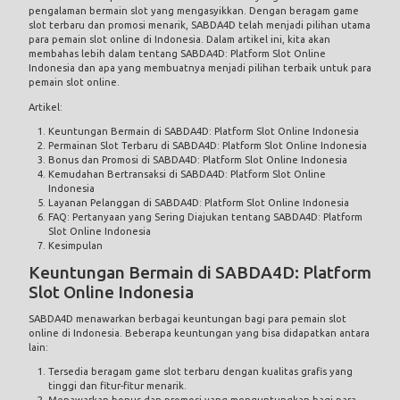
pengalaman bermain slot yang mengasyikkan. Dengan beragam game
slot terbaru dan promosi menarik, SABDA4D telah menjadi pilihan utama
para pemain slot online di Indonesia. Dalam artikel ini, kita akan
membahas lebih dalam tentang SABDA4D: Platform Slot Online
Indonesia dan apa yang membuatnya menjadi pilihan terbaik untuk para
pemain slot online.
Artikel:
Keuntungan Bermain di SABDA4D: Platform Slot Online Indonesia
Permainan Slot Terbaru di SABDA4D: Platform Slot Online Indonesia
Bonus dan Promosi di SABDA4D: Platform Slot Online Indonesia
Kemudahan Bertransaksi di SABDA4D: Platform Slot Online
Indonesia
Layanan Pelanggan di SABDA4D: Platform Slot Online Indonesia
FAQ: Pertanyaan yang Sering Diajukan tentang SABDA4D: Platform
Slot Online Indonesia
Kesimpulan
Keuntungan Bermain di SABDA4D: Platform
Slot Online Indonesia
SABDA4D
menawarkan berbagai keuntungan bagi para pemain slot
online di Indonesia. Beberapa keuntungan yang bisa didapatkan antara
lain:
Tersedia beragam game slot terbaru dengan kualitas grafis yang
tinggi dan fitur-fitur menarik.