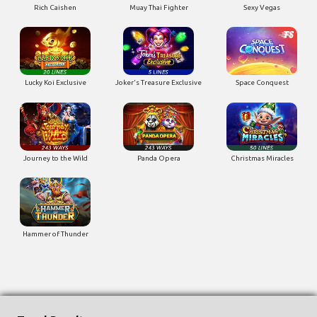
Rich Caishen
Muay Thai Fighter
Sexy Vegas
Lucky Koi Exclusive
Joker's Treasure Exclusive
Space Conquest
Journey to the Wild
Panda Opera
Christmas Miracles
Hammer of Thunder