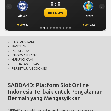
0 : 0
Previous
Next
BET NOW
Alaves
Getafe
0.00
0.62
0.00
-0.72
TENTANG KAMI
BANTUAN
PERATURAN
INFORMASI BANK
HUBUNGI KAMI
KEBIJAKAN PRIVASI
PERSETUJUAN COOKIES
SABDA4D: Platform Slot Online
Indonesia Terbaik untuk Pengalaman
Bermain yang Mengasyikkan
SABDA4D
adalah platform slot online Indonesia yang menawarkan