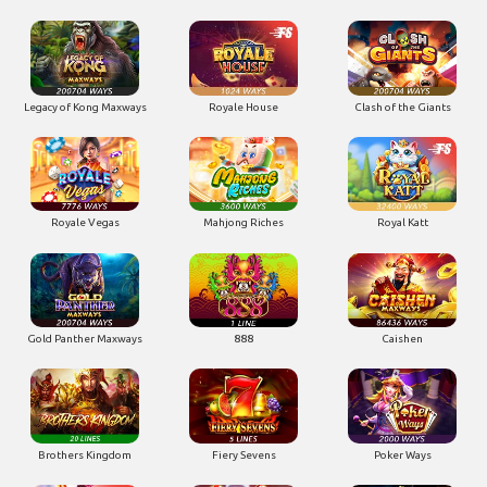
Legacy of Kong Maxways
Royale House
Clash of the Giants
Royale Vegas
Mahjong Riches
Royal Katt
Gold Panther Maxways
888
Caishen
Brothers Kingdom
Fiery Sevens
Poker Ways