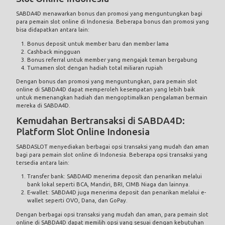
SABDA4D
menawarkan bonus dan promosi yang menguntungkan bagi
para pemain slot online di Indonesia. Beberapa bonus dan promosi yang
bisa didapatkan antara lain:
Bonus deposit untuk member baru dan member lama
Cashback mingguan
Bonus referral untuk member yang mengajak teman bergabung
Turnamen slot dengan hadiah total miliaran rupiah
Dengan bonus dan promosi yang menguntungkan, para pemain slot
online di SABDA4D dapat memperoleh kesempatan yang lebih baik
untuk memenangkan hadiah dan mengoptimalkan pengalaman bermain
mereka di SABDA4D.
Kemudahan Bertransaksi di SABDA4D:
Platform Slot Online Indonesia
SABDASLOT
menyediakan berbagai opsi transaksi yang mudah dan aman
bagi para pemain slot online di Indonesia. Beberapa opsi transaksi yang
tersedia antara lain:
Transfer bank: SABDA4D menerima deposit dan penarikan melalui
bank lokal seperti BCA, Mandiri, BRI, CIMB Niaga dan lainnya.
E-wallet: SABDA4D juga menerima deposit dan penarikan melalui e-
wallet seperti OVO, Dana, dan GoPay.
Dengan berbagai opsi transaksi yang mudah dan aman, para pemain slot
online di SABDA4D dapat memilih opsi yang sesuai dengan kebutuhan