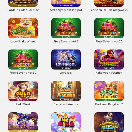
Captain Golds Fortune
Alchemy Quest Jackpot
Caishen Deluxe Megaways
Lucky Snake Wheel
Fiery Sevens Hot 5
Fiery Sevens Hot 20
Fiery Sevens Hot 50
Love Idol
Halloween Vacation
Gold West
Secrets of Anubis
Brothers Kingdom 2