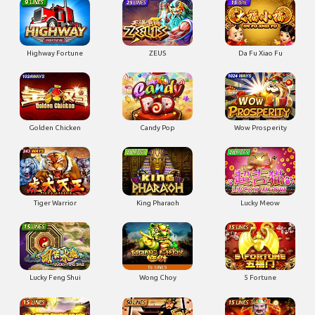
Highway Fortune
ZEUS
Da Fu Xiao Fu
Golden Chicken
Candy Pop
Wow Prosperity
Tiger Warrior
King Pharaoh
Lucky Meow
Lucky Feng Shui
Wong Choy
5 Fortune