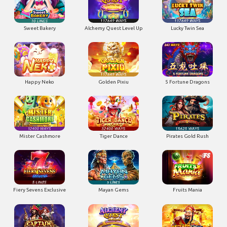
Sweet Bakery
Alchemy Quest Level Up
Lucky Twin Sea
Happy Neko
Golden Pixiu
5 Fortune Dragons
Mister Cashmore
Tiger Dance
Pirates Gold Rush
Fiery Sevens Exclusive
Mayan Gems
Fruits Mania