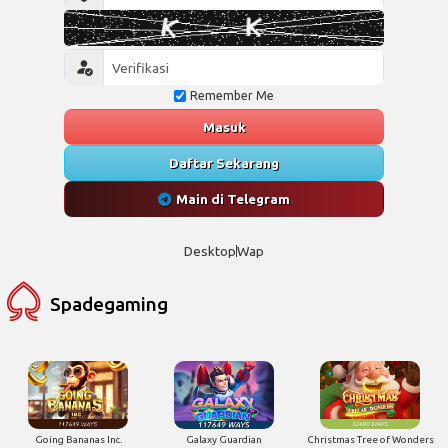
Remember Me
Masuk
Daftar Sekarang
Main di Telegram
Desktop
Wap
Spadegaming
Going Bananas Inc.
Galaxy Guardian
Christmas Tree of Wonders