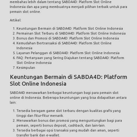
membahas lebih dalam tentang SABDA4D: Platform Slot Online
Indonesia dan apa yang membuatnya menjadi pilihan terbaik untuk para
pemain slot online.
Artikel:
Keuntungan Bermain di SABDA4D: Platform Slot Online Indonesia
Permainan Slot Terbaru di SABDA4D: Platform Slot Online Indonesia
Bonus dan Promosi di SABDA4D: Platform Slot Online Indonesia
Kemudahan Bertransaksi di SABDA4D: Platform Slot Online
Indonesia
Layanan Pelanggan di SABDA4D: Platform Slot Online Indonesia
FAQ: Pertanyaan yang Sering Diajukan tentang SABDA4D: Platform
Slot Online Indonesia
Kesimpulan
Keuntungan Bermain di SABDA4D: Platform
Slot Online Indonesia
SABDA4D
menawarkan berbagai keuntungan bagi para pemain slot
online di Indonesia. Beberapa keuntungan yang bisa didapatkan antara
lain:
Tersedia beragam game slot terbaru dengan kualitas grafis yang
tinggi dan fitur-fitur menarik.
Menawarkan bonus dan promosi yang menguntungkan bagi para
pemain, seperti bonus deposit, cashback, dan lain-lain.
Tersedia berbagai opsi transaksi yang mudah dan aman, seperti
transfer bank dan e-wallet.