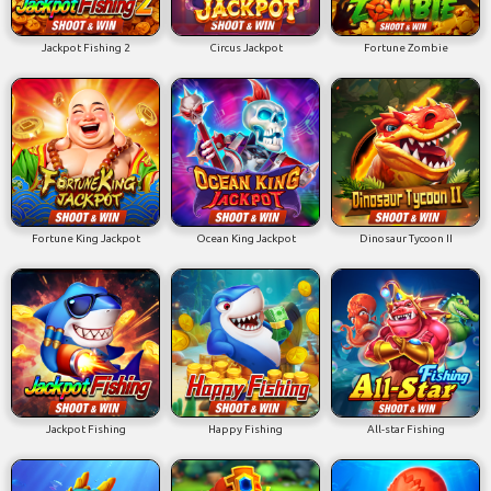
Jackpot Fishing 2
Circus Jackpot
Fortune Zombie
Fortune King Jackpot
Ocean King Jackpot
Dinosaur Tycoon II
Jackpot Fishing
Happy Fishing
All-star Fishing