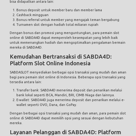
bisa didapatkan antara lain:
Bonus deposit untuk member baru dan member lama
Cashback mingguan
Bonus referral untuk member yang mengajak teman bergabung
Turnamen slot dengan hadiah total miliaran rupiah
Dengan bonus dan promosi yang menguntungkan, para pemain slot
online di SABDA4D dapat memperoleh kesempatan yang lebih baik
untuk memenangkan hadiah dan mengoptimalkan pengalaman bermain
mereka di SABDA4D.
Kemudahan Bertransaksi di SABDA4D:
Platform Slot Online Indonesia
SABDASLOT
menyediakan berbagai opsi transaksi yang mudah dan aman
bagi para pemain slot online di Indonesia. Beberapa opsi transaksi yang
tersedia antara lain:
Transfer bank: SABDA4D menerima deposit dan penarikan melalui
bank lokal seperti BCA, Mandiri, BRI, CIMB Niaga dan lainnya.
E-wallet: SABDA4D juga menerima deposit dan penarikan melalui e-
wallet seperti OVO, Dana, dan GoPay.
Dengan berbagai opsi transaksi yang mudah dan aman, para pemain slot
online di SABDA4D dapat memilih opsi yang sesuai dengan kebutuhan
mereka.
Layanan Pelanggan di SABDA4D: Platform