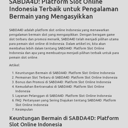
SABDA4D: Platform Slot Online
Indonesia Terbaik untuk Pengalaman
Bermain yang Mengasyikkan
SABDA4D
adalah platform slot online Indonesia yang menawarkan
pengalaman bermain slot yang mengasyikkan. Dengan beragam game
slot terbaru dan promosi menarik, SABDA4D telah menjadi pilihan utama
para pemain slot online di Indonesia. Dalam artikel ini, kita akan
membahas lebih dalam tentang SABDA4D: Platform Slot Online
Indonesia dan apa yang membuatnya menjadi pilihan terbaik untuk para
pemain slot online.
Artikel:
Keuntungan Bermain di SABDA4D: Platform Slot Online Indonesia
Permainan Slot Terbaru di SABDA4D: Platform Slot Online Indonesia
Bonus dan Promosi di SABDA4D: Platform Slot Online Indonesia
Kemudahan Bertransaksi di SABDA4D: Platform Slot Online
Indonesia
Layanan Pelanggan di SABDA4D: Platform Slot Online Indonesia
FAQ: Pertanyaan yang Sering Diajukan tentang SABDA4D: Platform
Slot Online Indonesia
Kesimpulan
Keuntungan Bermain di SABDA4D: Platform
Slot Online Indonesia