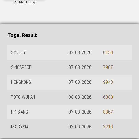
Marbles Lobby
Togel Result
SYDNEY
07-08-2026
0158
SINGAPORE
07-08-2026
7907
HONGKONG
07-08-2026
9943
TOTO WUHAN
08-08-2026
6989
HK SIANG
07-08-2026
8867
MALAYSIA
07-08-2026
7218