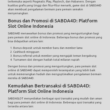
terkemuka seperti Pragmatic Play, Playtech, dan Habanero. Dengan
kualitas grafis yang tinggi dan fitur-fitur menarik, game slot di SABDA4D
akan membuat pengalaman bermain para pemain semakin
menyenangkan.
Bonus dan Promosi di SABDA4D: Platform
Slot Online Indonesia
SABDA4D
menawarkan bonus dan promosi yang menguntungkan bagi
para pemain slot online di Indonesia. Beberapa bonus dan promosi yang
bisa didapatkan antara lain:
Bonus deposit untuk member baru dan member lama
Cashback mingguan
Bonus referral untuk member yang mengajak teman bergabung
Turnamen slot dengan hadiah total miliaran rupiah
Dengan bonus dan promosi yang menguntungkan, para pemain slot
online di SABDA4D dapat memperoleh kesempatan yang lebih baik
untuk memenangkan hadiah dan mengoptimalkan pengalaman bermain
mereka di SABDA4D.
Kemudahan Bertransaksi di SABDA4D:
Platform Slot Online Indonesia
SABDASLOT
menyediakan berbagai opsi transaksi yang mudah dan aman
bagi para pemain slot online di Indonesia. Beberapa opsi transaksi yang
tersedia antara lain: