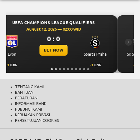
UEFA CHAMPIONS LEAGUE QUALIFIERS
August 12, 2026 — 01:30 WIB
0 : 0
Previous
Next
BET NOW
ha
SK Sturm Graz
Fenerbahce
-0.5
0.95
0.5
0.87
TENTANG KAMI
BANTUAN
PERATURAN
INFORMASI BANK
HUBUNGI KAMI
KEBIJAKAN PRIVASI
PERSETUJUAN COOKIES